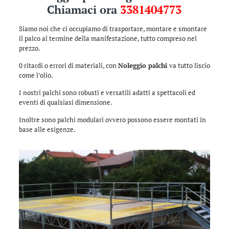
Chiamaci ora
3381404773
Siamo noi che ci occupiamo di trasportare, montare e smontare
il palco al termine della manifestazione, tutto compreso nel
prezzo.
0 ritardi o errori di materiali, con
Noleggio palchi
va tutto liscio
come l’olio.
I nostri palchi sono robusti e versatili adatti a spettacoli ed
eventi di qualsiasi dimensione.
Inoltre sono palchi modulari ovvero possono essere montati in
base alle esigenze.