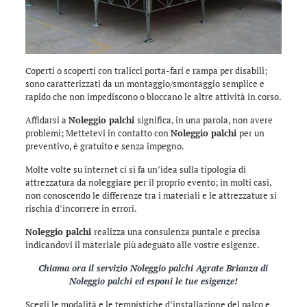
Coperti o scoperti con tralicci porta-fari e rampa per disabili;
sono caratterizzati da un montaggio/smontaggio semplice e
rapido che non impediscono o bloccano le altre attività in corso.
Affidarsi a
Noleggio palchi
significa, in una parola, non avere
problemi; Mettetevi in contatto con
Noleggio palchi
per un
preventivo, è gratuito e senza impegno.
Molte volte su internet ci si fa un’idea sulla tipologia di
attrezzatura da noleggiare per il proprio evento; in molti casi,
non conoscendo le differenze tra i materiali e le attrezzature si
rischia d’incorrere in errori.
Noleggio palchi
realizza una consulenza puntale e precisa
indicandovi il materiale più adeguato alle vostre esigenze.
Chiama ora il servizio
Noleggio palchi Agrate Brianza
di
Noleggio palchi
ed esponi le tue esigenze!
Scegli le modalità e le tempistiche d’installazione del palco e