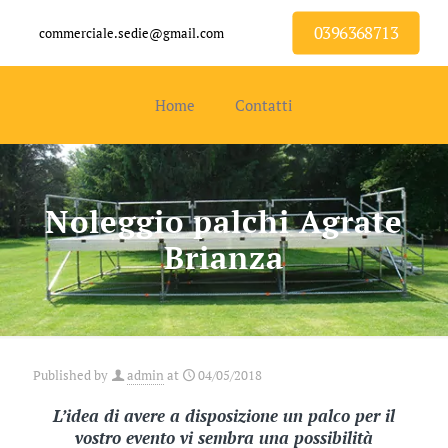
0396368713
commerciale.sedie@gmail.com
Home
Contatti
Noleggio palchi Agrate
Brianza
Published by
admin
at
04/05/2018
L’idea di avere a disposizione un palco per il
vostro evento vi sembra una possibilità