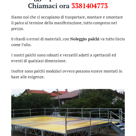
Chiamaci ora
3381404773
Siamo noi che ci occupiamo di trasportare, montare e smontare
il palco al termine della manifestazione, tutto compreso nel
prezzo.
0 ritardi o errori di materiali, con
Noleggio palchi
va tutto liscio
come l’olio.
I nostri palchi sono robusti e versatili adatti a spettacoli ed
eventi di qualsiasi dimensione.
Inoltre sono palchi modulari ovvero possono essere montati in
base alle esigenze.