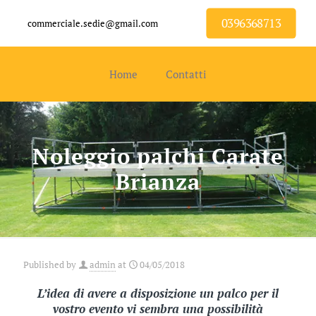
0396368713
commerciale.sedie@gmail.com
Home
Contatti
Noleggio palchi Carate
Brianza
Published by
admin
at
04/05/2018
L’idea di avere a disposizione un palco per il
vostro evento vi sembra una possibilità