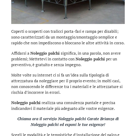
Coperti o scoperti con tralicci porta-fari e rampa per disabili;
sono caratterizzati da un montaggio/smontaggio semplice e
rapido che non impediscono o bloccano le altre attività in corso.
Affidarsi a
Noleggio palchi
significa, in una parola, non avere
problemi; Mettetevi in contatto con
Noleggio palchi
per un
preventivo, è gratuito e senza impegno.
Molte volte su internet ci si fa un’idea sulla tipologia di
attrezzatura da noleggiare per il proprio evento; in molti casi,
non conoscendo le differenze tra i materiali e le attrezzature si
rischia d’incorrere in errori.
Noleggio palchi
realizza una consulenza puntale e precisa
indicandovi il materiale più adeguato alle vostre esigenze.
Chiama ora il servizio
Noleggio palchi Carate Brianza
di
Noleggio palchi
ed esponi le tue esigenze!
Scegli le modalità e le tempistiche d’installazione del palco e