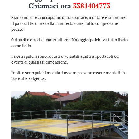
Chiamaci ora
3381404773
Siamo noi che ci occupiamo di trasportare, montare e smontare
il palco al termine della manifestazione, tutto compreso nel
prezzo.
0 ritardi o errori di materiali, con
Noleggio palchi
va tutto liscio
come l’olio.
I nostri palchi sono robusti e versatili adatti a spettacoli ed
eventi di qualsiasi dimensione.
Inoltre sono palchi modulari ovvero possono essere montati in
base alle esigenze.