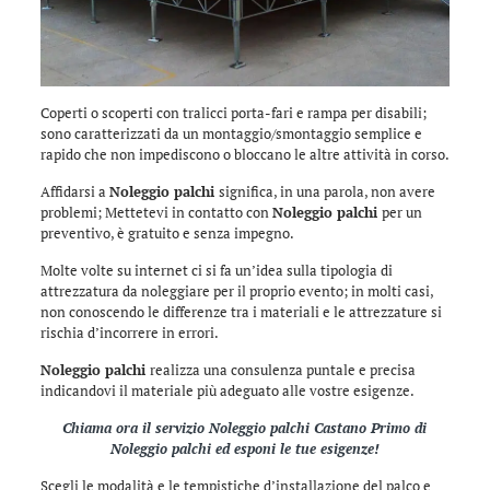
Coperti o scoperti con tralicci porta-fari e rampa per disabili;
sono caratterizzati da un montaggio/smontaggio semplice e
rapido che non impediscono o bloccano le altre attività in corso.
Affidarsi a
Noleggio palchi
significa, in una parola, non avere
problemi; Mettetevi in contatto con
Noleggio palchi
per un
preventivo, è gratuito e senza impegno.
Molte volte su internet ci si fa un’idea sulla tipologia di
attrezzatura da noleggiare per il proprio evento; in molti casi,
non conoscendo le differenze tra i materiali e le attrezzature si
rischia d’incorrere in errori.
Noleggio palchi
realizza una consulenza puntale e precisa
indicandovi il materiale più adeguato alle vostre esigenze.
Chiama ora il servizio
Noleggio palchi Castano Primo
di
Noleggio palchi
ed esponi le tue esigenze!
Scegli le modalità e le tempistiche d’installazione del palco e