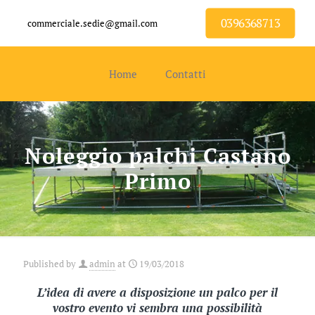
0396368713
commerciale.sedie@gmail.com
Home
Contatti
Noleggio palchi Castano
Primo
Published by
admin
at
19/03/2018
L’idea di avere a disposizione un palco per il
vostro evento vi sembra una possibilità