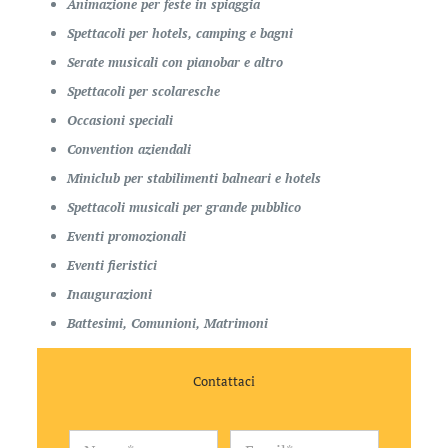
Animazione per feste in spiaggia
Spettacoli per hotels, camping e bagni
Serate musicali con pianobar e altro
Spettacoli per scolaresche
Occasioni speciali
Convention aziendali
Miniclub per stabilimenti balneari e hotels
Spettacoli musicali per grande pubblico
Eventi promozionali
Eventi fieristici
Inaugurazioni
Battesimi, Comunioni, Matrimoni
Contattaci
T
N
E
e