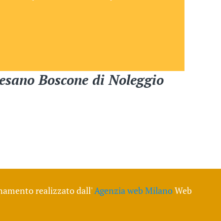
i Cesano Boscone di
Noleggio
namento realizzato dall'
Agenzia web Milano
Web