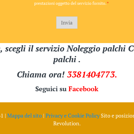
prestazioni oggetto del servizio fornito.
*
P
R
Invia
e, scegli il servizio Noleggio palch
palchi
.
Chiama ora!
3381404773.
Seguici su
Facebook
1 |
Mappa del sito
|
Privacy e Cookie Policy
Sito e posizio
Revolution.