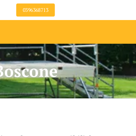
0396368713
Boscone