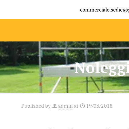
commerciale.sedie@
Nolegg
Published by
admin
at
19/03/2018