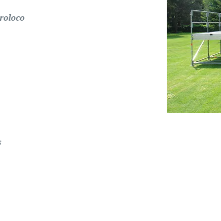
proloco
s