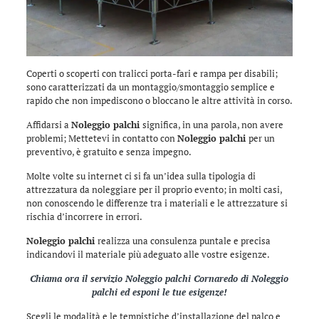
Coperti o scoperti con tralicci porta-fari e rampa per disabili;
sono caratterizzati da un montaggio/smontaggio semplice e
rapido che non impediscono o bloccano le altre attività in corso.
Affidarsi a
Noleggio palchi
significa, in una parola, non avere
problemi; Mettetevi in contatto con
Noleggio palchi
per un
preventivo, è gratuito e senza impegno.
Molte volte su internet ci si fa un’idea sulla tipologia di
attrezzatura da noleggiare per il proprio evento; in molti casi,
non conoscendo le differenze tra i materiali e le attrezzature si
rischia d’incorrere in errori.
Noleggio palchi
realizza una consulenza puntale e precisa
indicandovi il materiale più adeguato alle vostre esigenze.
Chiama ora il servizio
Noleggio palchi Cornaredo
di
Noleggio
palchi
ed esponi le tue esigenze!
Scegli le modalità e le tempistiche d’installazione del palco e