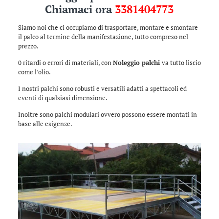
Chiamaci ora
3381404773
Siamo noi che ci occupiamo di trasportare, montare e smontare
il palco al termine della manifestazione, tutto compreso nel
prezzo.
0 ritardi o errori di materiali, con
Noleggio palchi
va tutto liscio
come l’olio.
I nostri palchi sono robusti e versatili adatti a spettacoli ed
eventi di qualsiasi dimensione.
Inoltre sono palchi modulari ovvero possono essere montati in
base alle esigenze.