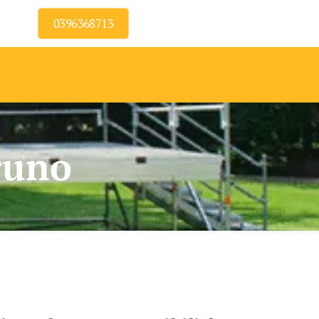
0396368713
runo