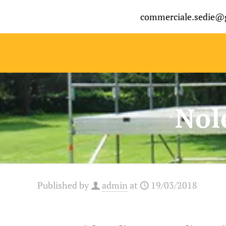
commerciale.sedie@
Nol
Published by
admin
at
19/03/2018