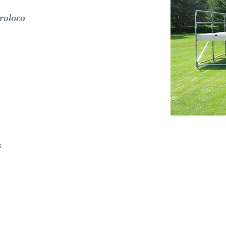
proloco
s