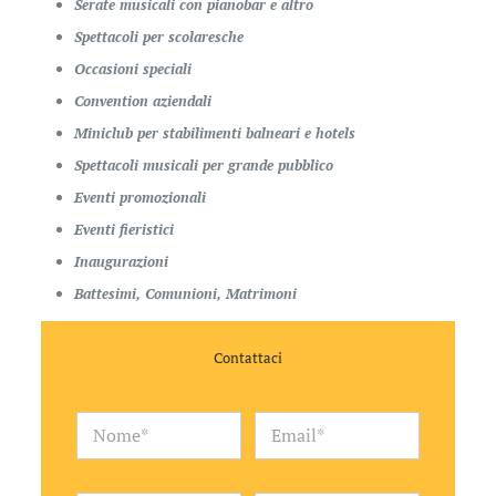
Serate musicali con pianobar e altro
Spettacoli per scolaresche
Occasioni speciali
Convention aziendali
Miniclub per stabilimenti balneari e hotels
Spettacoli musicali per grande pubblico
Eventi promozionali
Eventi fieristici
Inaugurazioni
Battesimi, Comunioni, Matrimoni
Contattaci
O
N
E
g
o
m
g
m
a
e
e
i
t
*
l