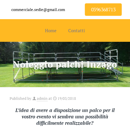
0396368713
commerciale.sedie@gmail.com
Home
Contatti
Noleggio palchi Inzago
Published by
admin
at
19/03/2018
L’idea di avere a disposizione un palco per il
vostro evento vi sembra una possibilità
difficilmente realizzabile?