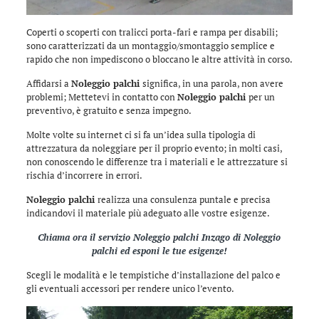
Coperti o scoperti con tralicci porta-fari e rampa per disabili;
sono caratterizzati da un montaggio/smontaggio semplice e
rapido che non impediscono o bloccano le altre attività in corso.
Affidarsi a
Noleggio palchi
significa, in una parola, non avere
problemi; Mettetevi in contatto con
Noleggio palchi
per un
preventivo, è gratuito e senza impegno.
Molte volte su internet ci si fa un’idea sulla tipologia di
attrezzatura da noleggiare per il proprio evento; in molti casi,
non conoscendo le differenze tra i materiali e le attrezzature si
rischia d’incorrere in errori.
Noleggio palchi
realizza una consulenza puntale e precisa
indicandovi il materiale più adeguato alle vostre esigenze.
Chiama ora il servizio
Noleggio palchi Inzago
di
Noleggio
palchi
ed esponi le tue esigenze!
Scegli le modalità e le tempistiche d’installazione del palco e
gli eventuali accessori per rendere unico l’evento.