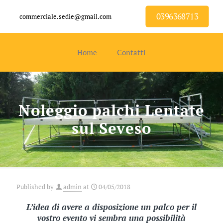
0396368713
commerciale.sedie@gmail.com
Home
Contatti
Noleggio palchi Lentate
sul Seveso
Published by
admin
at
04/05/2018
L’idea di avere a disposizione un palco per il
vostro evento vi sembra una possibilità