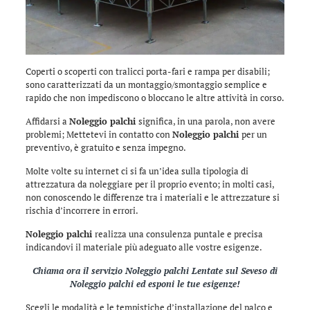
Coperti o scoperti con tralicci porta-fari e rampa per disabili;
sono caratterizzati da un montaggio/smontaggio semplice e
rapido che non impediscono o bloccano le altre attività in corso.
Affidarsi a
Noleggio palchi
significa, in una parola, non avere
problemi; Mettetevi in contatto con
Noleggio palchi
per un
preventivo, è gratuito e senza impegno.
Molte volte su internet ci si fa un’idea sulla tipologia di
attrezzatura da noleggiare per il proprio evento; in molti casi,
non conoscendo le differenze tra i materiali e le attrezzature si
rischia d’incorrere in errori.
Noleggio palchi
realizza una consulenza puntale e precisa
indicandovi il materiale più adeguato alle vostre esigenze.
Chiama ora il servizio
Noleggio palchi Lentate sul Seveso
di
Noleggio palchi
ed esponi le tue esigenze!
Scegli le modalità e le tempistiche d’installazione del palco e