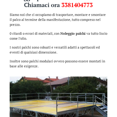
Chiamaci ora
3381404773
Siamo noi che ci occupiamo di trasportare, montare e smontare
il palco al termine della manifestazione, tutto compreso nel
prezzo.
0 ritardi o errori di materiali, con
Noleggio palchi
va tutto liscio
come l’olio.
I nostri palchi sono robusti e versatili adatti a spettacoli ed
eventi di qualsiasi dimensione.
Inoltre sono palchi modulari ovvero possono essere montati in
base alle esigenze.