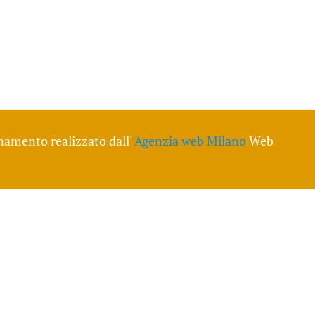
namento realizzato dall'
Agenzia web Milano
Web