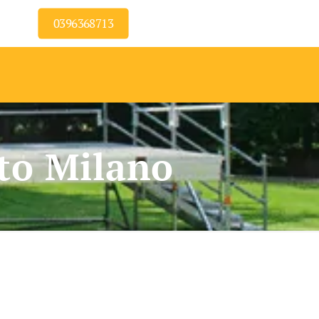
0396368713
rto Milano