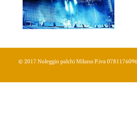
© 2017 Noleggio palchi Milano P.iva 0781176096