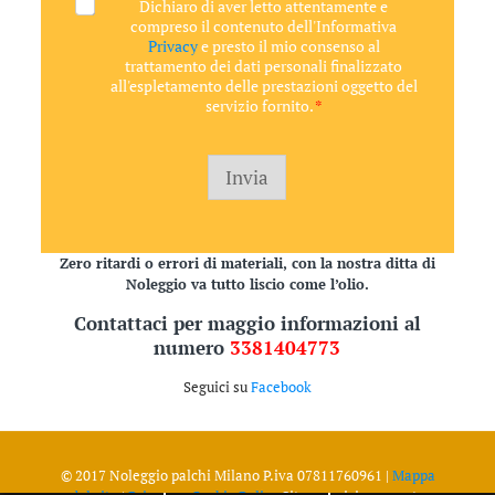
A
Dichiaro di aver letto attentamente e
e
c
compreso il contenuto dell'Informativa
c
Privacy
e presto il mio consenso al
e
trattamento dei dati personali finalizzato
t
all'espletamento delle prestazioni oggetto del
t
servizio fornito.
*
a
z
i
o
Invia
n
e
G
D
Zero ritardi o errori di materiali, con la nostra ditta di
P
Noleggio
va tutto liscio come l’olio.
R
*
Contattaci per maggio informazioni al
numero
3381404773
Seguici su
Facebook
© 2017 Noleggio palchi Milano P.iva 07811760961 |
Mappa