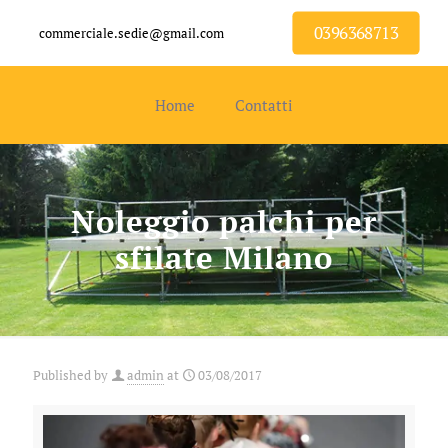
0396368713
commerciale.sedie@gmail.com
Home
Contatti
Noleggio palchi per
sfilate Milano
Published by
admin
at
03/08/2017