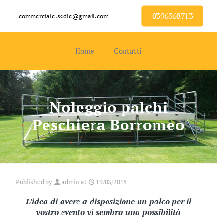
0396368713
commerciale.sedie@gmail.com
Home
Contatti
Noleggio palchi
Peschiera Borromeo
Published by
admin
at
19/03/2018
L’idea di avere a disposizione un palco per il
vostro evento vi sembra una possibilità