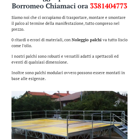
Borromeo Chiamaci ora
3381404773
Siamo noi che ci occupiamo di trasportare, montare e smontare
il palco al termine della manifestazione, tutto compreso nel
prezzo.
0 ritardi o errori di materiali, con
Noleggio palchi
va tutto liscio
come l’olio.
I nostri palchi sono robusti e versatili adatti a spettacoli ed
eventi di qualsiasi dimensione.
Inoltre sono palchi modulari ovvero possono essere montati in
base alle esigenze.