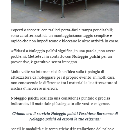
Coperti o scoperti con tralicci porta-fari e rampa per disabili;
sono caratterizzati da un montaggio/smontaggio semplice e
rapido che non impediscono o bloccano le altre attività in corso.
Affidarsi a
Noleggio palchi
significa, in una parola, non avere
problemi; Mettetevi in contatto con
Noleggio palchi
per un
preventivo, è gratuito e senza impegno.
Molte volte su internet ci si fa un’idea sulla tipologia di
attrezzatura da noleggiare per il proprio evento; in molti casi,
non conoscendo le differenze tra i materiali e le attrezzature si
rischia d’incorrere in errori.
Noleggio palchi
realizza una consulenza puntale e precisa
indicandovi il materiale più adeguato alle vostre esigenze.
Chiama ora il servizio
Noleggio palchi Peschiera Borromeo
di
Noleggio palchi
ed esponi le tue esigenze!
Scegli le modalità e le tempistiche d’installazione del palco e