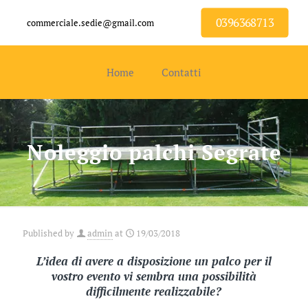
0396368713
commerciale.sedie@gmail.com
Home
Contatti
Noleggio palchi Segrate
Published by
admin
at
19/03/2018
L’idea di avere a disposizione un palco per il
vostro evento vi sembra una possibilità
difficilmente realizzabile?