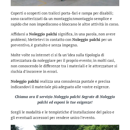
Coperti o scoperti con tralicci porta-fari e rampa per disabili;
sono caratterizzati da un montaggio/smontaggio semplice e
rapido che non impediscono o bloccano le altre attività in corso.
Affidarsi a
Noleggio palchi
significa, in una parola, non avere
problemi; Mettetevi in contatto con
Noleggio palchi
per un
preventivo, è gratuito e senza impegno.
Molte volte su internet ci si fa un’idea sulla tipologia di
attrezzatura da noleggiare per il proprio evento; in molti casi,
non conoscendo le differenze tra i materiali e le attrezzature si
rischia d’incorrere in errori.
Noleggio palchi
realizza una consulenza puntale e precisa
indicandovi il materiale più adeguato alle vostre esigenze.
Chiama ora il servizio
Noleggio palchi Segrate
di
Noleggio
palchi
ed esponi le tue esigenze!
Scegli le modalità e le tempistiche d’installazione del palco e
gli eventuali accessori per rendere unico l’evento.