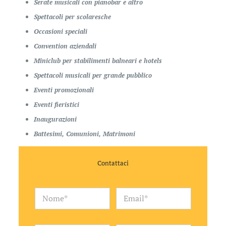
Serate musicali con pianobar e altro
Spettacoli per scolaresche
Occasioni speciali
Convention aziendali
Miniclub per stabilimenti balneari e hotels
Spettacoli musicali per grande pubblico
Eventi promozionali
Eventi fieristici
Inaugurazioni
Battesimi, Comunioni, Matrimoni
Contattaci
*
N
E
*
o
m
A
m
a
c
e
i
c
*
l