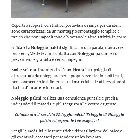
Coperti o scoperti con tralicci porta-fari e rampa per disabili;
sono caratterizzati da un montaggio/smontaggio semplice e
rapido che non impediscono o bloccano le altre attività in corso.
Affidarsi a
Noleggio palchi
significa, in una parola, non avere
problemi; Mettetevi in contatto con
Noleggio palchi
per un
preventivo, è gratuito e senza impegno.
Molte volte su internet ci si fa un’idea sulla tipologia di
attrezzatura da noleggiare per il proprio evento; in molti casi,
non conoscendo le differenze tra i materiali e le attrezzature si
rischia d’incorrere in errori.
Noleggio palchi
realizza una consulenza puntale e precisa
indicandovi il materiale più adeguato alle vostre esigenze.
Chiama ora il servizio
Noleggio palchi Triuggio
di
Noleggio
palchi
ed esponi le tue esigenze!
Scegli le modalità e le tempistiche d’installazione del palco e
gli eventuali accessori per rendere unico l’evento.