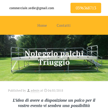
0396368713
commerciale.sedie@gmail.com
Home
Contatti
Noleggio palchi
Triuggio
Published by
admin
at
04/05/2018
L’idea di avere a disposizione un palco per il
vostro evento vi sembra una possibilità