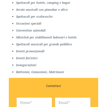
Spettacoli per hotels, camping e bagni
Serate musicali con pianobar e altro
Spettacoli per scolaresche
Occasioni speciali
Convention aziendali
Miniclub per stabilimenti balneari e hotels
Spettacoli musicali per grande pubblico
Eventi promozionali
Eventi fieristici
Inaugurazioni
Battesimi, Comunioni, Matrimoni
Contattaci
T
N
E
e
o
m
l