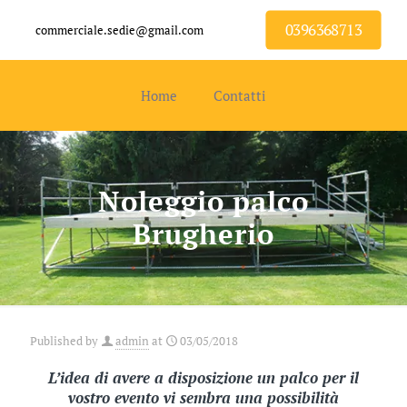
0396368713
commerciale.sedie@gmail.com
Home
Contatti
Noleggio palco
Brugherio
Published by
admin
at
03/05/2018
L’idea di avere a disposizione un palco per il
vostro evento vi sembra una possibilità