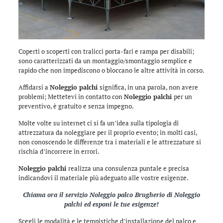
Coperti o scoperti con tralicci porta-fari e rampa per disabili;
sono caratterizzati da un montaggio/smontaggio semplice e
rapido che non impediscono o bloccano le altre attività in corso.
Affidarsi a
Noleggio palchi
significa, in una parola, non avere
problemi; Mettetevi in contatto con
Noleggio palchi
per un
preventivo, è gratuito e senza impegno.
Molte volte su internet ci si fa un’idea sulla tipologia di
attrezzatura da noleggiare per il proprio evento; in molti casi,
non conoscendo le differenze tra i materiali e le attrezzature si
rischia d’incorrere in errori.
Noleggio palchi
realizza una consulenza puntale e precisa
indicandovi il materiale più adeguato alle vostre esigenze.
Chiama ora il servizio
Noleggio palco Brugherio
di
Noleggio
palchi
ed esponi le tue esigenze!
Scegli le modalità e le tempistiche d’installazione del palco e