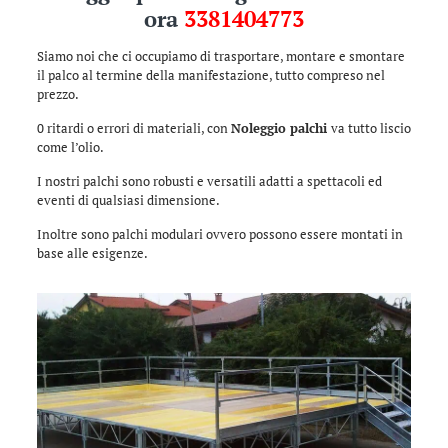
ora
3381404773
Siamo noi che ci occupiamo di trasportare, montare e smontare
il palco al termine della manifestazione, tutto compreso nel
prezzo.
0 ritardi o errori di materiali, con
Noleggio palchi
va tutto liscio
come l’olio.
I nostri palchi sono robusti e versatili adatti a spettacoli ed
eventi di qualsiasi dimensione.
Inoltre sono palchi modulari ovvero possono essere montati in
base alle esigenze.