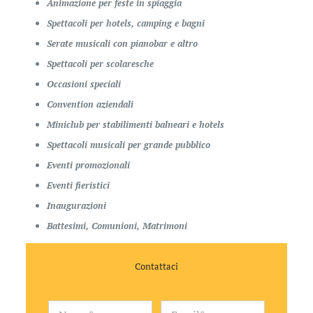
Animazione per feste in spiaggia
Spettacoli per hotels, camping e bagni
Serate musicali con pianobar e altro
Spettacoli per scolaresche
Occasioni speciali
Convention aziendali
Miniclub per stabilimenti balneari e hotels
Spettacoli musicali per grande pubblico
Eventi promozionali
Eventi fieristici
Inaugurazioni
Battesimi, Comunioni, Matrimoni
Contattaci
G
N
E
D