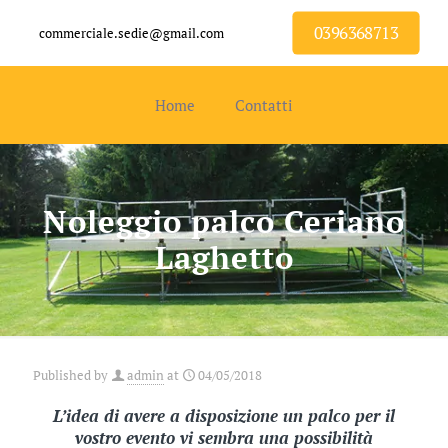
0396368713
commerciale.sedie@gmail.com
Home
Contatti
Noleggio palco Ceriano
Laghetto
Published by
admin
at
04/05/2018
L’idea di avere a disposizione un palco per il
vostro evento vi sembra una possibilità