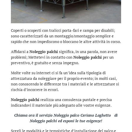
Coperti o scoperti con tralicci porta-fari e rampa per disabili;
sono caratterizzati da un montaggio/smontaggio semplice e
rapido che non impediscono o bloccano le altre attività in corso.
Affidarsi a
Noleggio palchi
significa, in una parola, non avere
problemi; Mettetevi in contatto con
Noleggio palchi
per un
preventivo, è gratuito e senza impegno.
Molte volte su internet ci si fa un’idea sulla tipologia di
attrezzatura da noleggiare per il proprio evento; in molti casi,
non conoscendo le differenze tra i materiali e le attrezzature si
rischia d’incorrere in errori.
Noleggio palchi
realizza una consulenza puntale e precisa
indicandovi il materiale più adeguato alle vostre esigenze.
Chiama ora il servizio
Noleggio palco Ceriano Laghetto
di
Noleggio palchi
ed esponi le tue esigenze!
Scegli le modalità e le tempistiche d’installazione del palco e