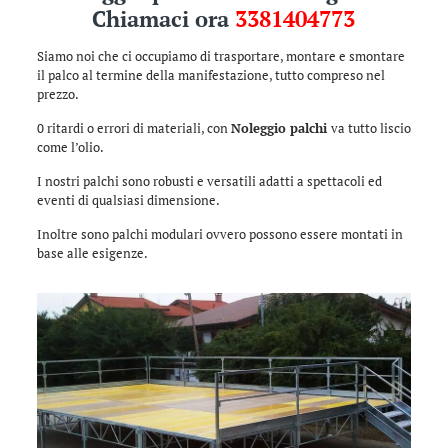
Chiamaci ora
3381404773
Siamo noi che ci occupiamo di trasportare, montare e smontare
il palco al termine della manifestazione, tutto compreso nel
prezzo.
0 ritardi o errori di materiali, con
Noleggio palchi
va tutto liscio
come l’olio.
I nostri palchi sono robusti e versatili adatti a spettacoli ed
eventi di qualsiasi dimensione.
Inoltre sono palchi modulari ovvero possono essere montati in
base alle esigenze.