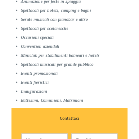
Animazione per feste in spiaggia
Spettacoli per hotels, camping e bagni
Serate musicali con pianobar e altro
Spettacoli per scolaresche
Occasioni speciali
Convention aziendali
Miniclub per stabilimenti balneari e hotels
Spettacoli musicali per grande pubblico
Eventi promozionali
Eventi fieristici
Inaugurazioni
Battesimi, Comunioni, Matrimoni
Contattaci
*
N
E
*