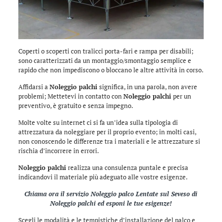
Coperti o scoperti con tralicci porta-fari e rampa per disabili;
sono caratterizzati da un montaggio/smontaggio semplice e
rapido che non impediscono o bloccano le altre attività in corso.
Affidarsi a
Noleggio palchi
significa, in una parola, non avere
problemi; Mettetevi in contatto con
Noleggio palchi
per un
preventivo, è gratuito e senza impegno.
Molte volte su internet ci si fa un’idea sulla tipologia di
attrezzatura da noleggiare per il proprio evento; in molti casi,
non conoscendo le differenze tra i materiali e le attrezzature si
rischia d’incorrere in errori.
Noleggio palchi
realizza una consulenza puntale e precisa
indicandovi il materiale più adeguato alle vostre esigenze.
Chiama ora il servizio
Noleggio palco Lentate sul Seveso
di
Noleggio palchi
ed esponi le tue esigenze!
Scegli le modalità e le tempistiche d’installazione del palco e