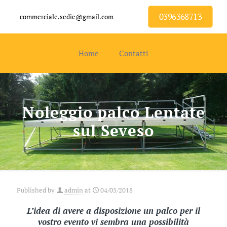
0396368713
commerciale.sedie@gmail.com
Home
Contatti
Noleggio palco Lentate
sul Seveso
Published by
admin
at
04/05/2018
L’idea di avere a disposizione un palco per il
vostro evento vi sembra una possibilità