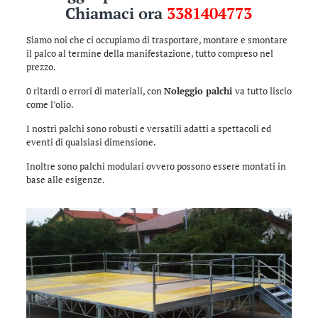
Chiamaci ora
3381404773
Siamo noi che ci occupiamo di trasportare, montare e smontare
il palco al termine della manifestazione, tutto compreso nel
prezzo.
0 ritardi o errori di materiali, con
Noleggio palchi
va tutto liscio
come l’olio.
I nostri palchi sono robusti e versatili adatti a spettacoli ed
eventi di qualsiasi dimensione.
Inoltre sono palchi modulari ovvero possono essere montati in
base alle esigenze.