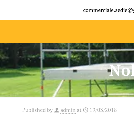
commerciale.sedie@
No
Published by
admin
at
19/03/2018