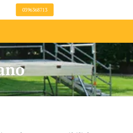
0396368713
ano