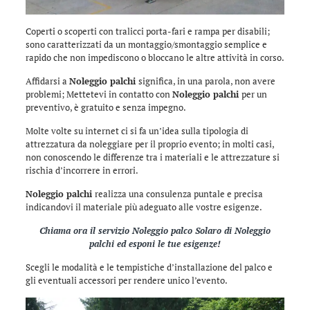
Coperti o scoperti con tralicci porta-fari e rampa per disabili;
sono caratterizzati da un montaggio/smontaggio semplice e
rapido che non impediscono o bloccano le altre attività in corso.
Affidarsi a
Noleggio palchi
significa, in una parola, non avere
problemi; Mettetevi in contatto con
Noleggio palchi
per un
preventivo, è gratuito e senza impegno.
Molte volte su internet ci si fa un’idea sulla tipologia di
attrezzatura da noleggiare per il proprio evento; in molti casi,
non conoscendo le differenze tra i materiali e le attrezzature si
rischia d’incorrere in errori.
Noleggio palchi
realizza una consulenza puntale e precisa
indicandovi il materiale più adeguato alle vostre esigenze.
Chiama ora il servizio
Noleggio palco Solaro
di
Noleggio
palchi
ed esponi le tue esigenze!
Scegli le modalità e le tempistiche d’installazione del palco e
gli eventuali accessori per rendere unico l’evento.