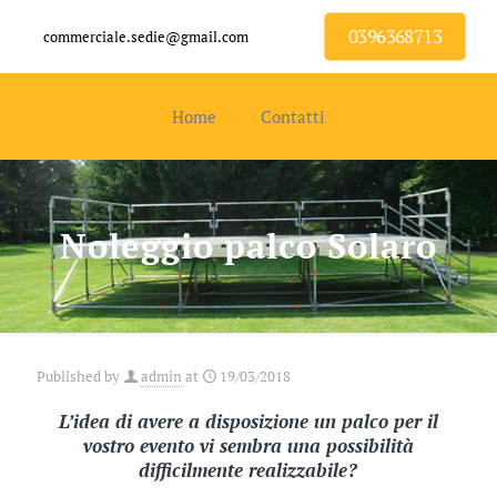
0396368713
commerciale.sedie@gmail.com
Home
Contatti
Noleggio palco Solaro
Published by
admin
at
19/03/2018
L’idea di avere a disposizione un palco per il
vostro evento vi sembra una possibilità
difficilmente realizzabile?