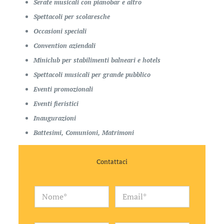
Serate musicali con pianobar e altro
Spettacoli per scolaresche
Occasioni speciali
Convention aziendali
Miniclub per stabilimenti balneari e hotels
Spettacoli musicali per grande pubblico
Eventi promozionali
Eventi fieristici
Inaugurazioni
Battesimi, Comunioni, Matrimoni
Contattaci
N
E
o
m
m
a
e
i
*
l