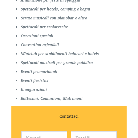
Animazione per feste in spiaggia
Spettacoli per hotels, camping e bagni
Serate musicali con pianobar e altro
Spettacoli per scolaresche
Occasioni speciali
Convention aziendali
Miniclub per stabilimenti balneari e hotels
Spettacoli musicali per grande pubblico
Eventi promozionali
Eventi fieristici
Inaugurazioni
Battesimi, Comunioni, Matrimoni
Contattaci
N
E