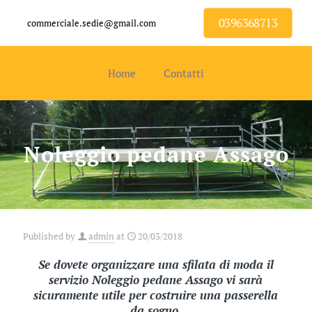
0396368713
commerciale.sedie@gmail.com
Home
Contatti
Noleggio pedane Assago
Published by
admin
at
20/03/2018
Se dovete organizzare una sfilata di moda il
servizio Noleggio pedane Assago vi sarà
sicuramente utile per costruire una passerella
da sogno.