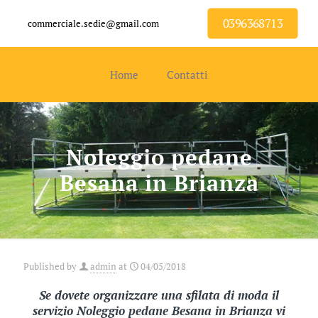
0396368713
commerciale.sedie@gmail.com
Home
Contatti
Noleggio pedane
Besana in Brianza
Published by
admin
at
04/05/2018
Se dovete organizzare una sfilata di moda il
servizio Noleggio pedane Besana in Brianza vi