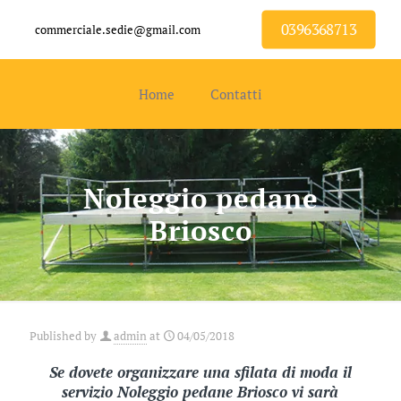
0396368713
commerciale.sedie@gmail.com
Home
Contatti
Noleggio pedane
Briosco
Published by
admin
at
04/05/2018
Se dovete organizzare una sfilata di moda il
servizio Noleggio pedane Briosco vi sarà