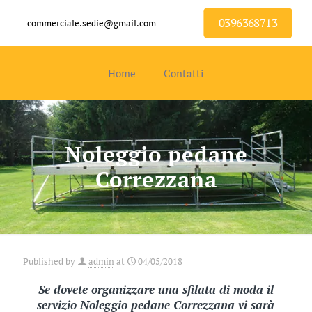
0396368713
commerciale.sedie@gmail.com
Home
Contatti
Noleggio pedane
Correzzana
Published by
admin
at
04/05/2018
Se dovete organizzare una sfilata di moda il
servizio Noleggio pedane Correzzana vi sarà