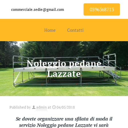
0396368713
commerciale.sedie@gmail.com
Home
Contatti
Noleggio pedane
Lazzate
Published by
admin
at
04/05/2018
Se dovete organizzare una sfilata di moda il
servizio Noleggio pedane Lazzate vi sarà