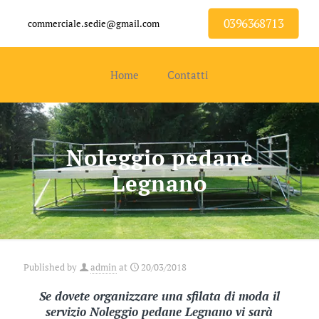
0396368713
commerciale.sedie@gmail.com
Home
Contatti
Noleggio pedane
Legnano
Published by
admin
at
20/03/2018
Se dovete organizzare una sfilata di moda il
servizio Noleggio pedane Legnano vi sarà