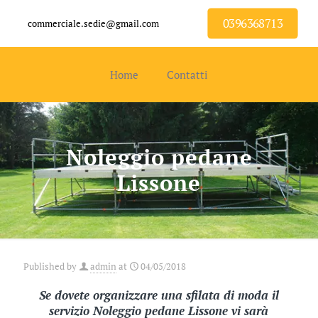
0396368713
commerciale.sedie@gmail.com
Home
Contatti
Noleggio pedane
Lissone
Published by
admin
at
04/05/2018
Se dovete organizzare una sfilata di moda il
servizio Noleggio pedane Lissone vi sarà