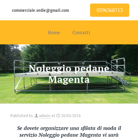
0396368713
commerciale.sedie@gmail.com
Home
Contatti
Noleggio pedane
Magenta
Published by
admin
at
20/03/2018
Se dovete organizzare una sfilata di moda il
servizio Noleggio pedane Magenta vi sarà