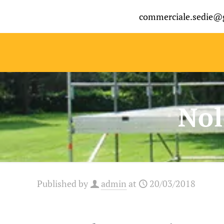
commerciale.sedie@
Nol
Published by
admin
at
20/03/2018