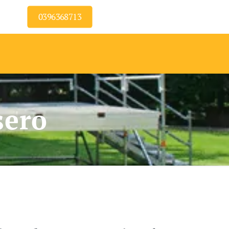
0396368713
sero