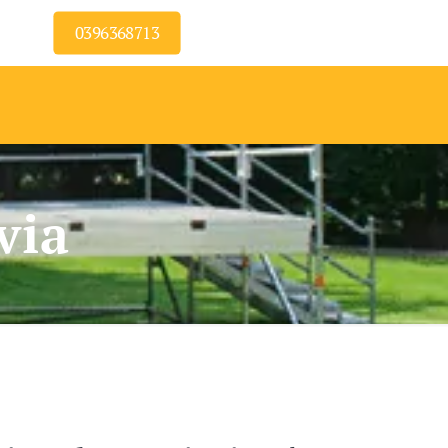
0396368713
via