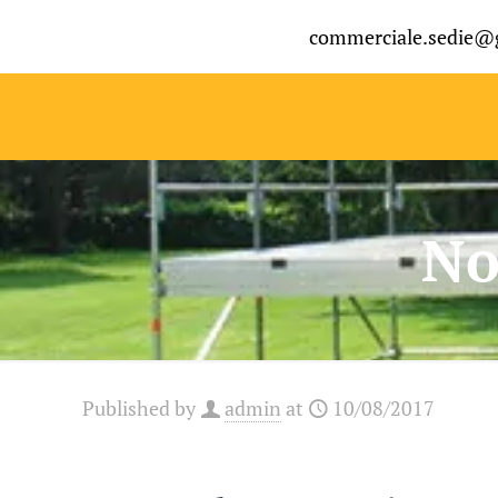
commerciale.sedie@
No
Published by
admin
at
10/08/2017