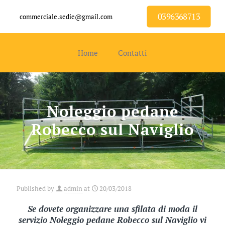
0396368713
commerciale.sedie@gmail.com
Home
Contatti
Noleggio pedane
Robecco sul Naviglio
Published by
admin
at
20/03/2018
Se dovete organizzare una sfilata di moda il
servizio Noleggio pedane Robecco sul Naviglio vi