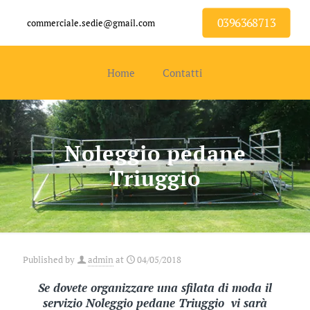
0396368713
commerciale.sedie@gmail.com
Home
Contatti
Noleggio pedane
Triuggio
Published by
admin
at
04/05/2018
Se dovete organizzare una sfilata di moda il
servizio Noleggio pedane Triuggio vi sarà