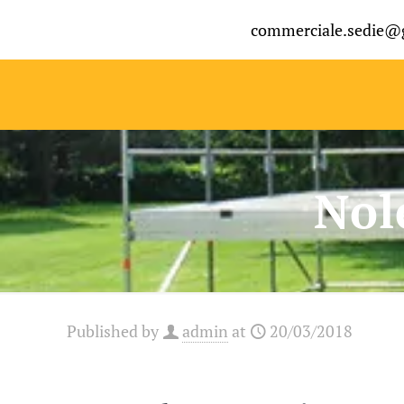
commerciale.sedie@
Nol
Published by
admin
at
20/03/2018