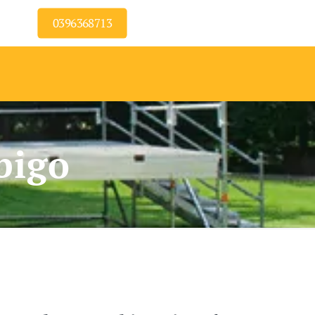
0396368713
bigo