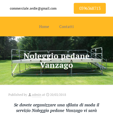
0396368713
commerciale.sedie@gmail.com
Home
Contatti
Noleggio pedane
Vanzago
Published by
admin
at
20/03/2018
Se dovete organizzare una sfilata di moda il
servizio Noleggio pedane Vanzago vi sarà