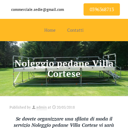
0396368713
commerciale.sedie@gmail.com
Home
Contatti
Noleggio pedane Villa
Cortese
Published by
admin
at
20/03/2018
Se dovete organizzare una sfilata di moda il
servizio Noleggio pedane Villa Cortese vi sarà