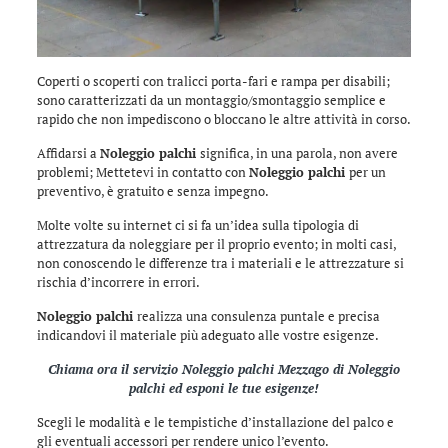
Coperti o scoperti con tralicci porta-fari e rampa per disabili;
sono caratterizzati da un montaggio/smontaggio semplice e
rapido che non impediscono o bloccano le altre attività in corso.
Affidarsi a
Noleggio palchi
significa, in una parola, non avere
problemi; Mettetevi in contatto con
Noleggio palchi
per un
preventivo, è gratuito e senza impegno.
Molte volte su internet ci si fa un’idea sulla tipologia di
attrezzatura da noleggiare per il proprio evento; in molti casi,
non conoscendo le differenze tra i materiali e le attrezzature si
rischia d’incorrere in errori.
Noleggio palchi
realizza una consulenza puntale e precisa
indicandovi il materiale più adeguato alle vostre esigenze.
Chiama ora il servizio
Noleggio palchi Mezzago
di
Noleggio
palchi
ed esponi le tue esigenze!
Scegli le modalità e le tempistiche d’installazione del palco e
gli eventuali accessori per rendere unico l’evento.