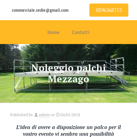
0396368713
commerciale.sedie@gmail.com
Home
Contatti
Noleggio palchi
Mezzago
Published by
admin
at
04/05/2018
L’idea di avere a disposizione un palco per il
vostro evento vi sembra una possibilità