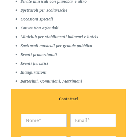
Serate musicali con pianobar e altro
Spettacoli per scolaresche
Occasioni speciali
Convention aziendali
Miniclub per stabilimenti balneari e hotels
Spettacoli musicali per grande pubblico
Eventi promozionali
Eventi fieristici
Inaugurazioni
Battesimi, Comunioni, Matrimoni
Contattaci
N
E
o
m
m
a
e
i
*
l