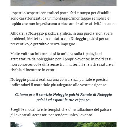
Coperti o scoperti con tralicci porta-fari e rampa per disabili;
sono caratterizzati da un montaggio/smontaggio semplice e
rapido che non impediscono o bloccano le altre attività in corso.
Affidarsi a
Noleggio palchi
significa, in una parola, non avere
problemi; Mettetevi in contatto con
Noleggio palchi
per un
preventivo, è gratuito e senza impegno.
Molte volte su internet ci si fa un’idea sulla tipologia di
attrezzatura da noleggiare per il proprio evento; in molti casi,
non conoscendo le differenze tra i materiali e le attrezzature si
rischia d’incorrere in errori.
Noleggio palchi
realizza una consulenza puntale e precisa
indicandovi il materiale più adeguato alle vostre esigenze.
Chiama ora il servizio
Noleggio palchi Renate
di
Noleggio
palchi
ed esponi le tue esigenze!
Scegli le modalità e le tempistiche d’installazione del palco e
gli eventuali accessori per rendere unico l’evento.